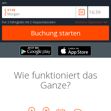
am:
07.08
Morgen
Für
2 Fahrgäste
mit
2 Gepäckstücken
Weitere Optionen
Wie funktioniert das
Ganze?