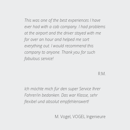
This was one of the best experiences I have
ever had with a cab company. I had problems
at the airport and the driver stayed with me
for over an hour and helped me sort
everything out. I would recommend this
company to anyone. Thank you for such
fabulous service!
R.M.
Ich möchte mich für den super Service Ihrer
Fahrer/in bedanken. Das war Klasse, sehr
flexibel und absolut empfehlenswert!
M. Vogel, VOGEL Ingenieure