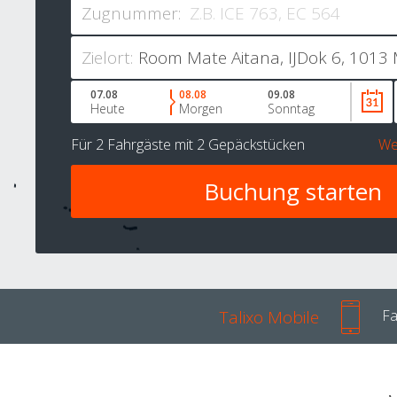
Zugnummer:
Zielort:
07.08
08.08
09.08
Heute
Morgen
Sonntag
Für
2 Fahrgäste
mit
2 Gepäckstücken
We
Talixo Mobile
Fa