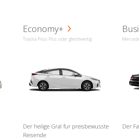
Economy+
Busi
Toyota Prius Plus oder gleichwertig
Mercede
Der heilige Gral für preisbewusste
Der Fa
Reisende