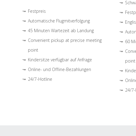
Schwa
Festpreis
Festp
Automatische Flugmitverfolgung
Engli
45 Minuten Wartezeit ab Landung
Autom
Convenient pickup at precise meeting
60 Mi
point
Conve
Kindersitze verfügbar auf Anfrage
point
Online- und Offline-Bezahlungen
Kinde
24/7-Hotline
Onlin
24/7-