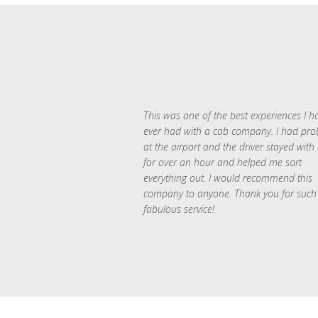
This was one of the best experiences I h
ever had with a cab company. I had pr
at the airport and the driver stayed with
for over an hour and helped me sort
everything out. I would recommend this
company to anyone. Thank you for such
fabulous service!