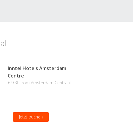
al
Inntel Hotels Amsterdam
Centre
€ 9.30 from Amsterdam Centraal
Jetzt buchen