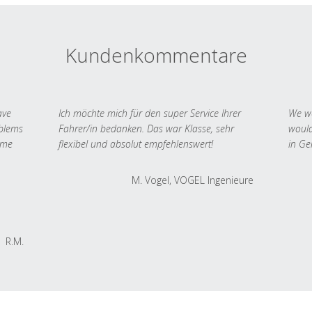
Kundenkommentare
ave
Ich möchte mich für den super Service Ihrer
We we
oblems
Fahrer/in bedanken. Das war Klasse, sehr
would
 me
flexibel und absolut empfehlenswert!
in Ge
M. Vogel, VOGEL Ingenieure
R.M.