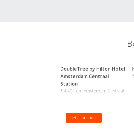
B
DoubleTree by Hilton Hotel
Amsterdam Centraal
Station
€ 4.40 from Amsterdam Centraal
Jetzt buchen