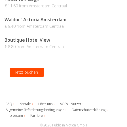
€ 11.60 from Amsterdam Centraal
Waldorf Astoria Amsterdam
€ 9.40 from Amsterdam Centraal
Boutique Hotel View
€ 8.80 from Amsterdam Centraal
Jetzt buchen
Jetzt buchen
Jetzt buchen
Jetzt buchen
FAQ
Kontakt
Über uns
AGBs - Nutzer
Allgemeine Beförderungsbedingungen
Datenschutzerklärung
Impressum
Karriere
© 2026 Public in Motion GmbH