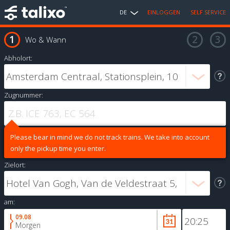
DE
EINLOGGEN
SELF SERVICE
Wo & Wann
Abholort:
Zugnummer:
Please bear in mind we do not track trains. We take into account
only the pickup time you enter.
Zielort:
am:
09.08
Morgen