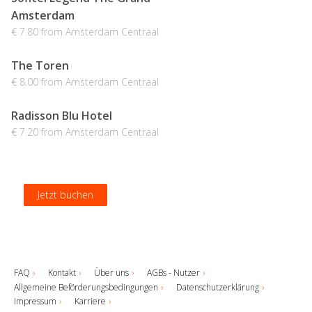
Amsterdam
€ 7.80 from Amsterdam Centraal
The Toren
€ 8.00 from Amsterdam Centraal
Radisson Blu Hotel
€ 7.20 from Amsterdam Centraal
Jetzt buchen
Jetzt buchen
Jetzt buchen
Jetzt buchen
FAQ
Kontakt
Über uns
AGBs - Nutzer
Allgemeine Beförderungsbedingungen
Datenschutzerklärung
Impressum
Karriere