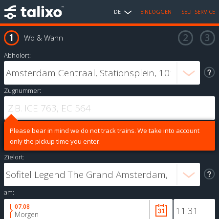
DE
EINLOGGEN
SELF SERVICE
Wo & Wann
Abholort:
Zugnummer:
Please bear in mind we do not track trains. We take into account
only the pickup time you enter.
Zielort:
am:
07.08
Morgen