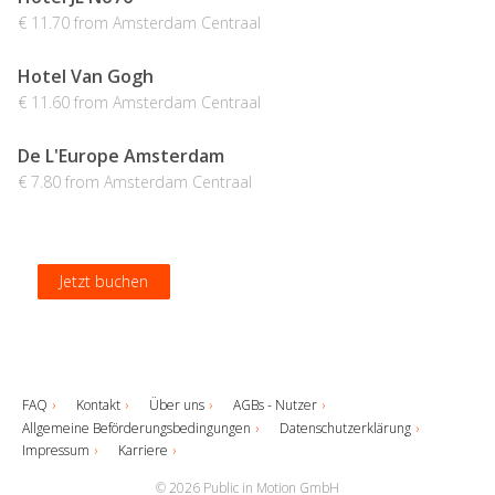
€ 11.70 from Amsterdam Centraal
Hotel Van Gogh
€ 11.60 from Amsterdam Centraal
De L'Europe Amsterdam
€ 7.80 from Amsterdam Centraal
Jetzt buchen
Jetzt buchen
Jetzt buchen
Jetzt buchen
FAQ
Kontakt
Über uns
AGBs - Nutzer
Allgemeine Beförderungsbedingungen
Datenschutzerklärung
Impressum
Karriere
© 2026 Public in Motion GmbH