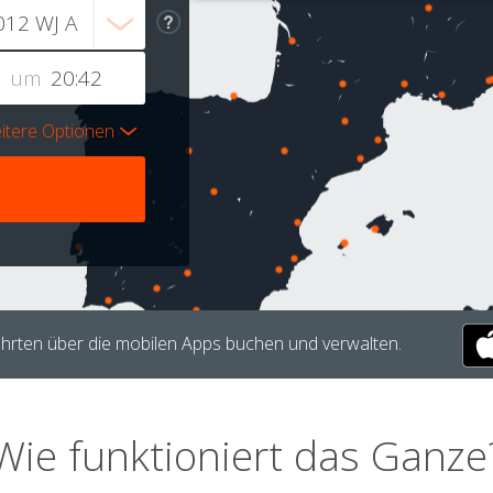
um
itere Optionen
hrten über die mobilen Apps buchen und verwalten.
Wie funktioniert das Ganze