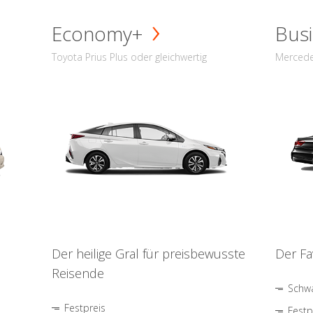
Economy+
Busi
Toyota Prius Plus oder gleichwertig
Mercede
Der heilige Gral für preisbewusste
Der Fa
Reisende
Schwa
Festpreis
Festp