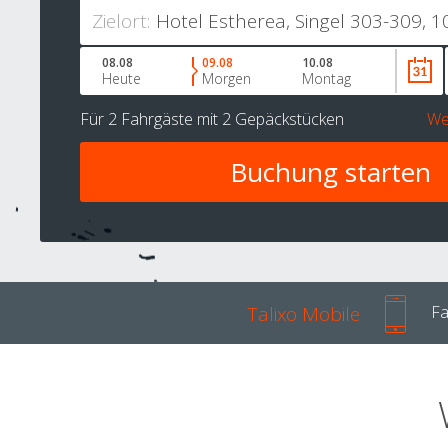
Zielort:
08.08
09.08
10.08
Heute
Morgen
Montag
Für
2 Fahrgäste
mit
2 Gepäckstücken
We
Talixo Mobile
Fa