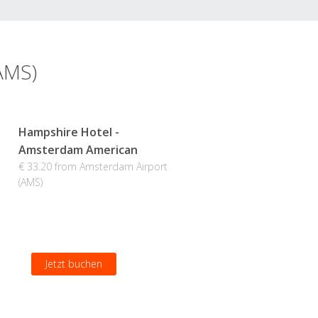
AMS)
Hampshire Hotel -
Amsterdam American
€ 33.20 from Amsterdam Airport
(AMS)
Jetzt buchen