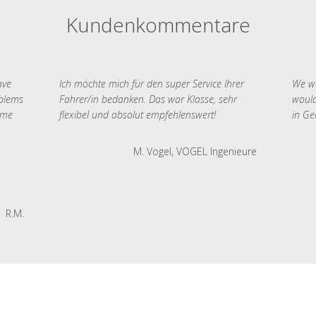
Kundenkommentare
ave
Ich möchte mich für den super Service Ihrer
We we
oblems
Fahrer/in bedanken. Das war Klasse, sehr
would
 me
flexibel und absolut empfehlenswert!
in Ge
M. Vogel, VOGEL Ingenieure
R.M.