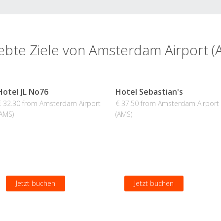
iebte Ziele von Amsterdam Airport (
Hotel JL No76
Hotel Sebastian's
€ 32.30 from Amsterdam Airport
€ 37.50 from Amsterdam Airport
(AMS)
(AMS)
Jetzt buchen
Jetzt buchen