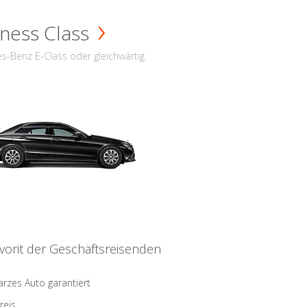
ness Class
s-Benz E-Class oder gleichwärtig
vorit der Geschäftsreisenden
rzes Auto garantiert
reis