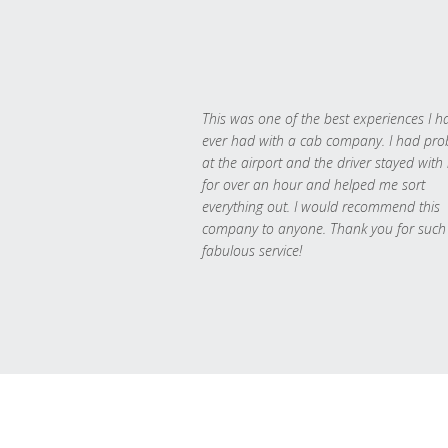
This was one of the best experiences I h
ever had with a cab company. I had pr
at the airport and the driver stayed with
for over an hour and helped me sort
everything out. I would recommend this
company to anyone. Thank you for such
fabulous service!