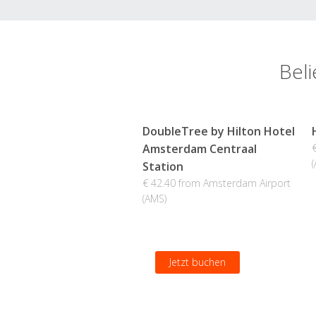
Bel
DoubleTree by Hilton Hotel
Amsterdam Centraal
Station
€ 42.40 from Amsterdam Airport
(AMS)
Jetzt buchen