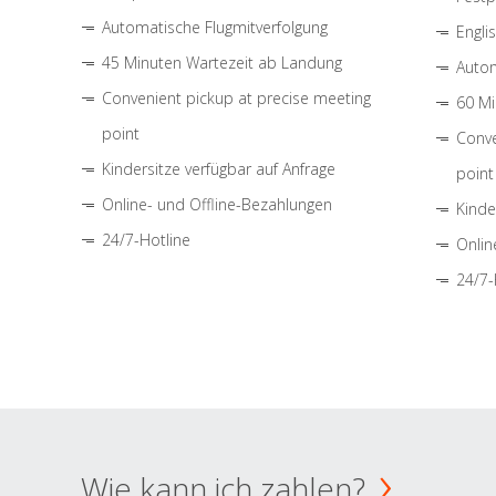
Automatische Flugmitverfolgung
Engli
45 Minuten Wartezeit ab Landung
Autom
Convenient pickup at precise meeting
60 Mi
point
Conve
Kindersitze verfügbar auf Anfrage
point
Online- und Offline-Bezahlungen
Kinde
24/7-Hotline
Onlin
24/7-
Wie kann ich zahlen?