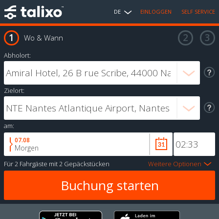
DE
EINLOGGEN
SELF SERVICE
Wo & Wann
Abholort:
Zielort:
am:
07.08
Morgen
Für
2 Fahrgäste
mit
2 Gepäckstücken
Weitere Optionen