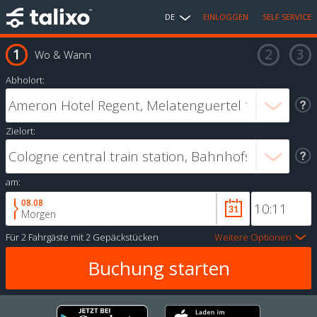
DE
EINLOGGEN
SELF SERVICE
Wo & Wann
Abholort:
Zielort:
am:
08.08
Morgen
Für
2 Fahrgäste
mit
2 Gepäckstücken
Weitere Optionen