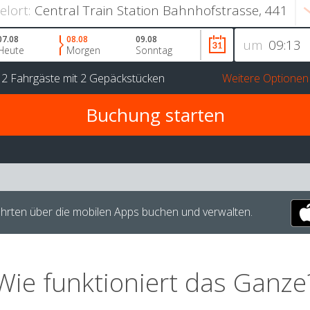
ielort:
07.08
08.08
09.08
um
Heute
Morgen
Sonntag
r
2 Fahrgäste
mit
2 Gepäckstücken
Weitere Optionen
hrten über die mobilen Apps buchen und verwalten.
Wie funktioniert das Ganze