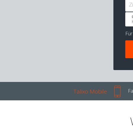
Z
Fü
Talixo Mobile
Fa