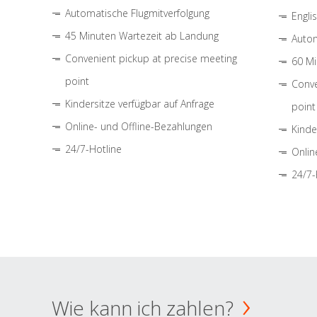
Automatische Flugmitverfolgung
Engli
45 Minuten Wartezeit ab Landung
Autom
Convenient pickup at precise meeting
60 Mi
point
Conve
Kindersitze verfügbar auf Anfrage
point
Online- und Offline-Bezahlungen
Kinde
24/7-Hotline
Onlin
24/7-
Wie kann ich zahlen?