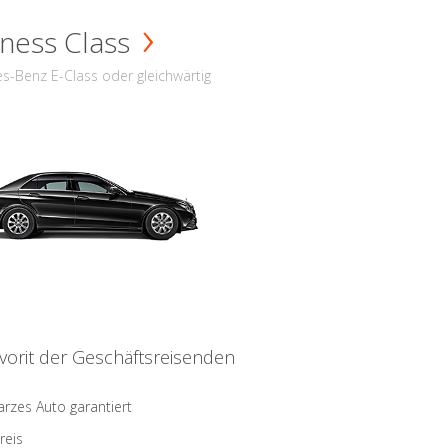
ness Class
s-Benz E-Class oder gleichwärtig
vorit der Geschäftsreisenden
rzes Auto garantiert
reis