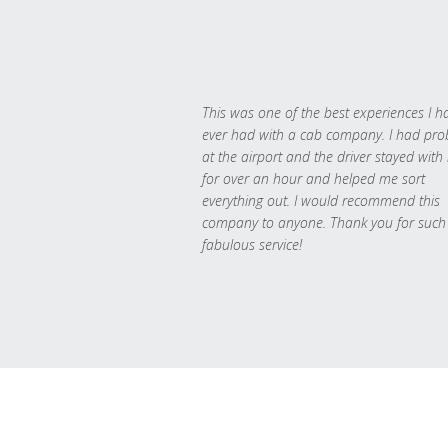
This was one of the best experiences I h
ever had with a cab company. I had pr
at the airport and the driver stayed with
for over an hour and helped me sort
everything out. I would recommend this
company to anyone. Thank you for such
fabulous service!