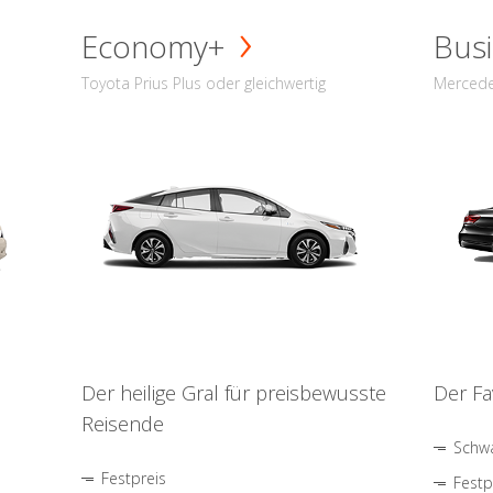
Economy+
Busi
Toyota Prius Plus oder gleichwertig
Mercede
Der heilige Gral für preisbewusste
Der Fa
Reisende
Schwa
Festpreis
Festp