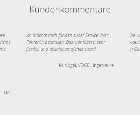
Kundenkommentare
ave
Ich möchte mich für den super Service Ihrer
We we
oblems
Fahrer/in bedanken. Das war Klasse, sehr
would
 me
flexibel und absolut empfehlenswert!
in Ge
M. Vogel, VOGEL Ingenieure
R.M.