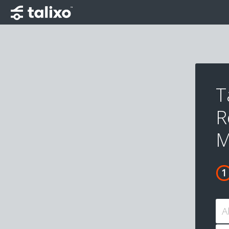
T
R
M
A