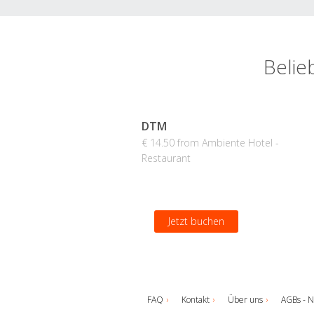
Belie
DTM
€ 14.50 from Ambiente Hotel -
Restaurant
Jetzt buchen
FAQ
Kontakt
Über uns
AGBs - N