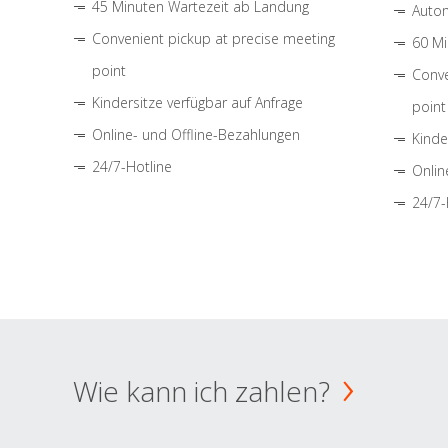
45 Minuten Wartezeit ab Landung
Autom
Convenient pickup at precise meeting
60 Mi
point
Conve
Kindersitze verfügbar auf Anfrage
point
Online- und Offline-Bezahlungen
Kinde
24/7-Hotline
Onlin
24/7-
Wie kann ich zahlen?