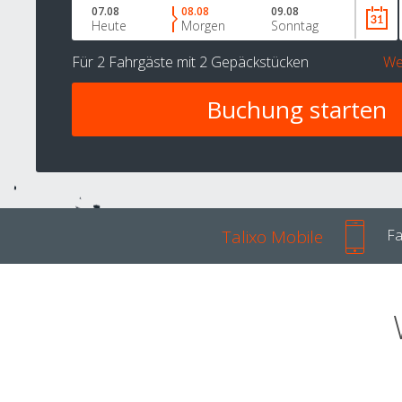
07.08
08.08
09.08
Heute
Morgen
Sonntag
Für
2 Fahrgäste
mit
2 Gepäckstücken
We
Talixo Mobile
Fa