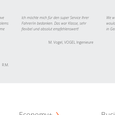
ave
Ich möchte mich für den super Service Ihrer
We we
oblems
Fahrer/in bedanken. Das war Klasse, sehr
would
 me
flexibel und absolut empfehlenswert!
in Ge
M. Vogel, VOGEL Ingenieure
R.M.
Economy+
Busi