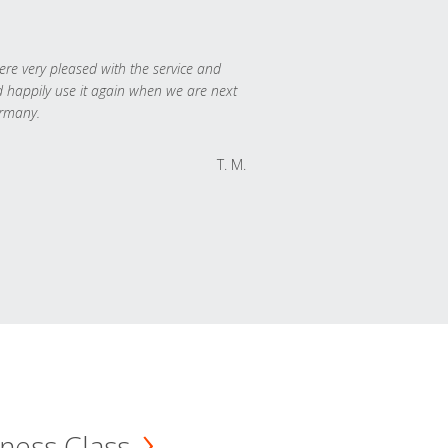
re very pleased with the service and
 happily use it again when we are next
rmany.
T. M.
ness Class