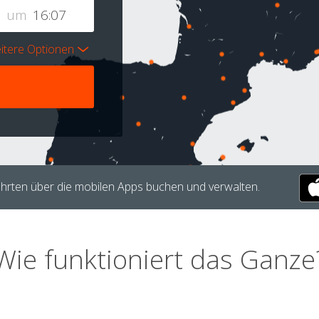
um
itere Optionen
hrten über die mobilen Apps buchen und verwalten.
Wie funktioniert das Ganze