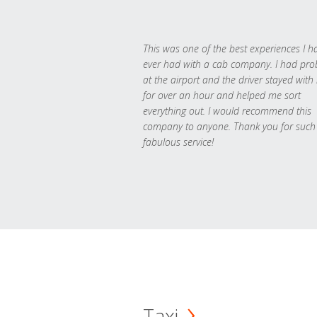
This was one of the best experiences I h
ever had with a cab company. I had pr
at the airport and the driver stayed with
for over an hour and helped me sort
everything out. I would recommend this
company to anyone. Thank you for such
fabulous service!
Taxi