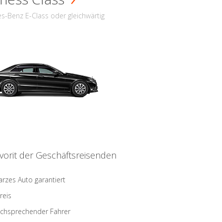
s-Benz E-Class oder gleichwärtig
vorit der Geschäftsreisenden
rzes Auto garantiert
reis
schsprechender Fahrer