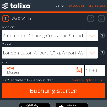
DE
EINLOGGEN
SELF SERVICE
Wo & Wann
Abholort:
Zielort:
am:
07.08
Morgen
Für
2 Fahrgäste
mit
2 Gepäckstücken
Weitere Optionen