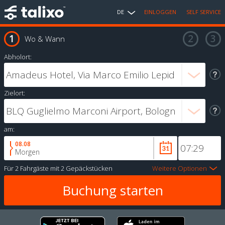
DE
EINLOGGEN
SELF SERVICE
Wo & Wann
Abholort:
Zielort:
am:
08.08
Morgen
Für
2 Fahrgäste
mit
2 Gepäckstücken
Weitere Optionen