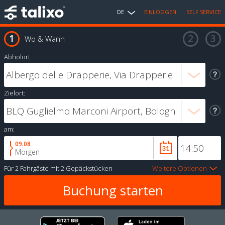
DE
EINLOGGEN
SELF SERVICE
Wo & Wann
Abholort:
Zielort:
am:
09.08
Morgen
Für
2 Fahrgäste
mit
2 Gepäckstücken
Weitere Optionen