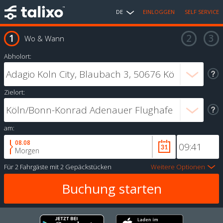
DE
EINLOGGEN
SELF SERVICE
Wo & Wann
Abholort:
Zielort:
am:
08.08
Morgen
Für
2 Fahrgäste
mit
2 Gepäckstücken
Weitere Optionen