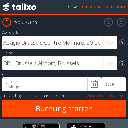
DE
EINLOGGEN
SELF SERVICE
Wo & Wann
Abholort:
Zielort:
am:
07.08
Morgen
Für
2 Fahrgäste
mit
2 Gepäckstücken
Weitere Optionen