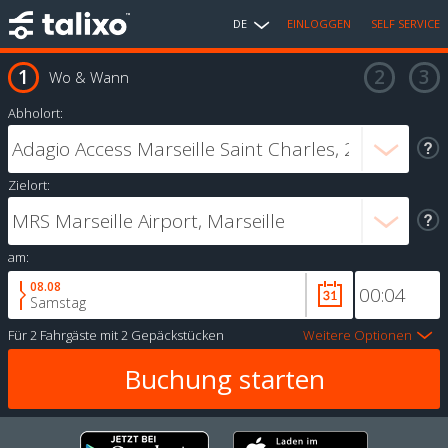
DE
EINLOGGEN
SELF SERVICE
Wo & Wann
Abholort:
Zielort:
am:
08.08
Samstag
Für
2 Fahrgäste
mit
2 Gepäckstücken
Weitere Optionen