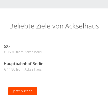
Beliebte Ziele von Ackselhaus
SXF
€ 36.70 from Ackselhaus
Hauptbahnhof Berlin
€ 11.80 from Ackselhaus
Jetzt buchen
Jetzt buchen