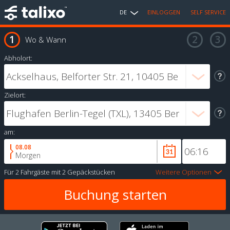
DE
EINLOGGEN
SELF SERVICE
Wo & Wann
Abholort:
Zielort:
am:
08.08
Morgen
Für
2 Fahrgäste
mit
2 Gepäckstücken
Weitere Optionen