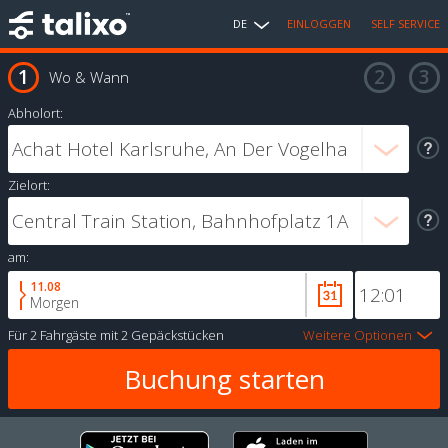
DE
EINLOGGEN
SELF SERVICE
Wo & Wann
Abholort:
Zielort:
am:
11.08
Morgen
Für
2 Fahrgäste
mit
2 Gepäckstücken
Weitere Optionen