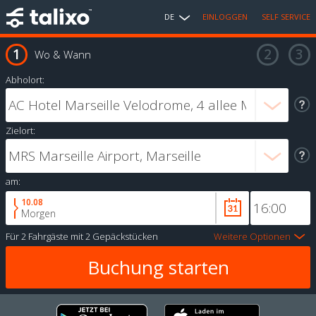
DE
EINLOGGEN
SELF SERVICE
Wo & Wann
Abholort:
Zielort:
am:
10.08
Morgen
Für
2 Fahrgäste
mit
2 Gepäckstücken
Weitere Optionen