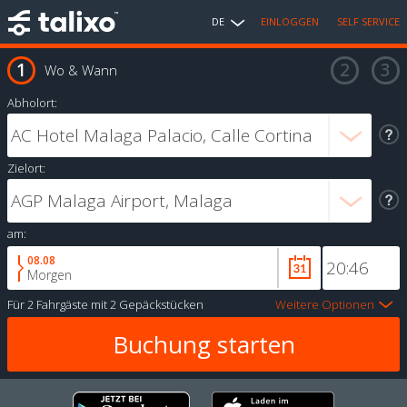
DE
EINLOGGEN
SELF SERVICE
Wo & Wann
Abholort:
Zielort:
am:
08.08
Morgen
Für
2 Fahrgäste
mit
2 Gepäckstücken
Weitere Optionen