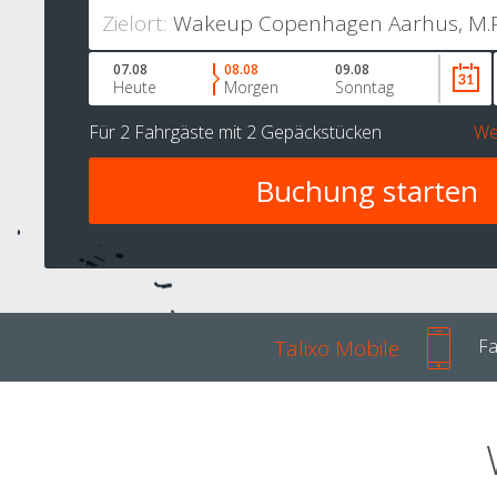
Zielort:
07.08
08.08
09.08
Heute
Morgen
Sonntag
Für
2 Fahrgäste
mit
2 Gepäckstücken
We
Talixo Mobile
Fa