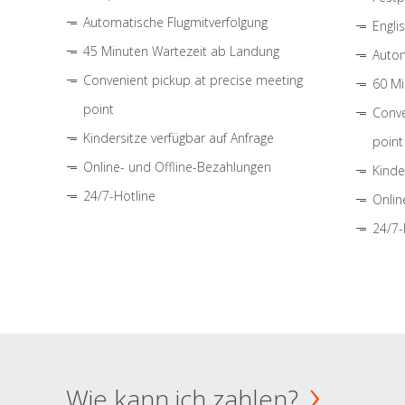
Automatische Flugmitverfolgung
Engli
45 Minuten Wartezeit ab Landung
Autom
Convenient pickup at precise meeting
60 Mi
point
Conve
Kindersitze verfügbar auf Anfrage
point
Online- und Offline-Bezahlungen
Kinde
24/7-Hotline
Onlin
24/7-
Wie kann ich zahlen?