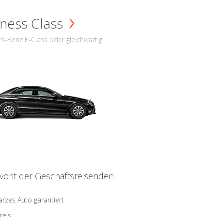
ness Class
s-Benz E-Class oder gleichwärtig
vorit der Geschäftsreisenden
rzes Auto garantiert
reis