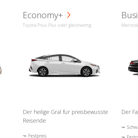
Economy+
Busi
Toyota Prius Plus oder gleichwertig
Mercede
Der heilige Gral für preisbewusste
Der Fa
Reisende
Schwa
Festpreis
Festp