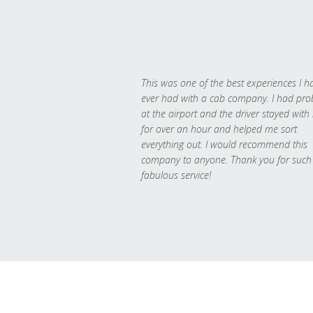
This was one of the best experiences I h
ever had with a cab company. I had pr
at the airport and the driver stayed with
for over an hour and helped me sort
everything out. I would recommend this
company to anyone. Thank you for such
fabulous service!