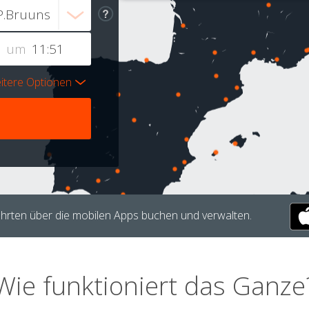
um
itere Optionen
hrten über die mobilen Apps buchen und verwalten.
Wie funktioniert das Ganze