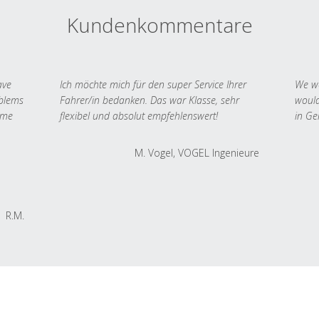
Kundenkommentare
ave
Ich möchte mich für den super Service Ihrer
We we
oblems
Fahrer/in bedanken. Das war Klasse, sehr
would
 me
flexibel und absolut empfehlenswert!
in Ge
M. Vogel, VOGEL Ingenieure
R.M.