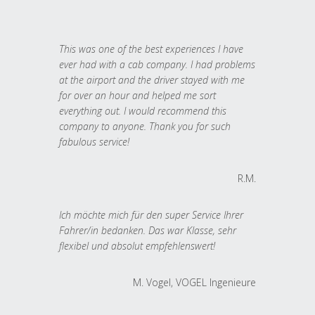
This was one of the best experiences I have
ever had with a cab company. I had problems
at the airport and the driver stayed with me
for over an hour and helped me sort
everything out. I would recommend this
company to anyone. Thank you for such
fabulous service!
R.M.
Ich möchte mich für den super Service Ihrer
Fahrer/in bedanken. Das war Klasse, sehr
flexibel und absolut empfehlenswert!
M. Vogel, VOGEL Ingenieure