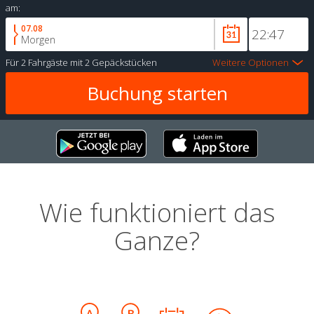
am:
07.08
Morgen
Für
2 Fahrgäste
mit
2 Gepäckstücken
Weitere Optionen
Wie funktioniert das
Ganze?