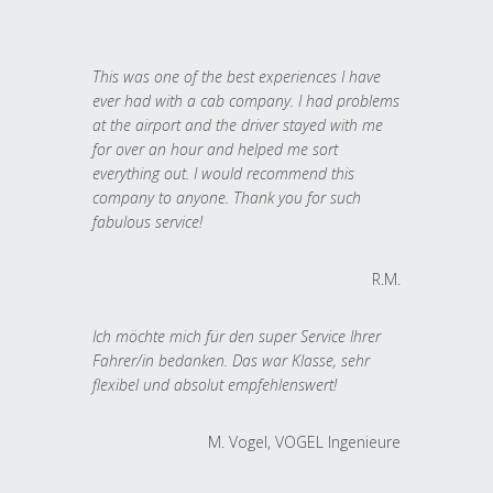
This was one of the best experiences I have
ever had with a cab company. I had problems
at the airport and the driver stayed with me
for over an hour and helped me sort
everything out. I would recommend this
company to anyone. Thank you for such
fabulous service!
R.M.
Ich möchte mich für den super Service Ihrer
Fahrer/in bedanken. Das war Klasse, sehr
flexibel und absolut empfehlenswert!
M. Vogel, VOGEL Ingenieure