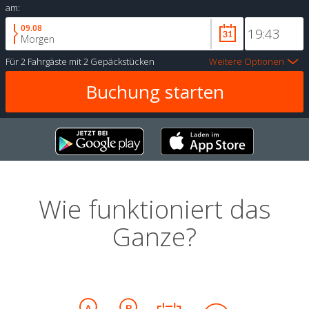
am:
09.08
Morgen
Für
2 Fahrgäste
mit
2 Gepäckstücken
Weitere Optionen
Wie funktioniert das
Ganze?