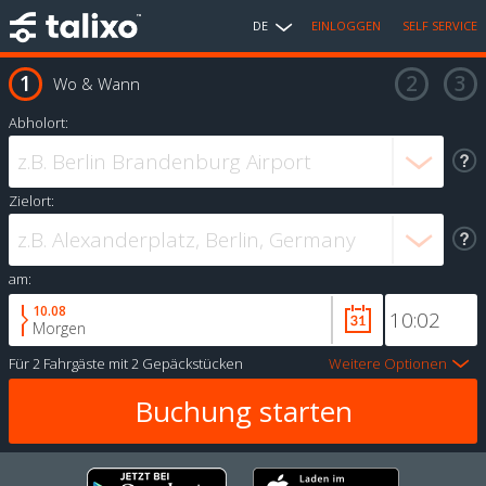
DE
EINLOGGEN
SELF SERVICE
Wo & Wann
Abholort:
Zielort:
am:
10.08
Morgen
Für
2 Fahrgäste
mit
2 Gepäckstücken
Weitere Optionen