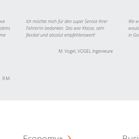
ave
Ich möchte mich für den super Service Ihrer
We we
oblems
Fahrer/in bedanken. Das war Klasse, sehr
would
 me
flexibel und absolut empfehlenswert!
in Ge
M. Vogel, VOGEL Ingenieure
R.M.
Economy+
Busi