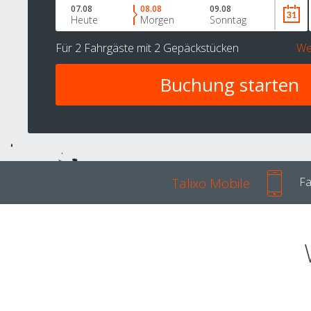
07.08
08.08
09.08
Heute
Morgen
Sonntag
Für
2 Fahrgäste
mit
2 Gepäckstücken
We
Talixo Mobile
Fa