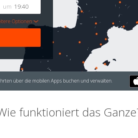
um
itere Optionen
hrten über die mobilen Apps buchen und verwalten.
Wie funktioniert das Ganze