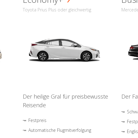
Toyota Prius Plus oder gleichwertig
Mercede
Der heilige Gral für preisbewusste
Der Fa
Reisende
Schwa
Festpreis
Festp
Automatische Flugmitverfolgung
Engli