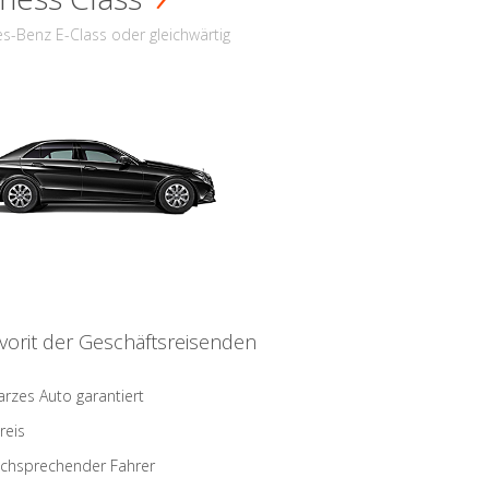
s-Benz E-Class oder gleichwärtig
vorit der Geschäftsreisenden
rzes Auto garantiert
reis
schsprechender Fahrer