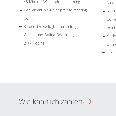
45 Minuten Wartezeit ab Landung
Autom
Convenient pickup at precise meeting
60 Mi
point
Conve
Kindersitze verfügbar auf Anfrage
point
Online- und Offline-Bezahlungen
Kinde
24/7-Hotline
Onlin
24/7-
Wie kann ich zahlen?