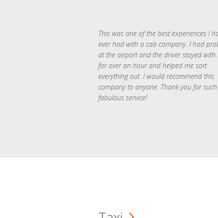
This was one of the best experiences I h
ever had with a cab company. I had pr
at the airport and the driver stayed with
for over an hour and helped me sort
everything out. I would recommend this
company to anyone. Thank you for such
fabulous service!
Taxi