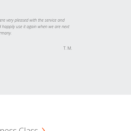
re very pleased with the service and
 happily use it again when we are next
rmany.
T. M.
ness Class