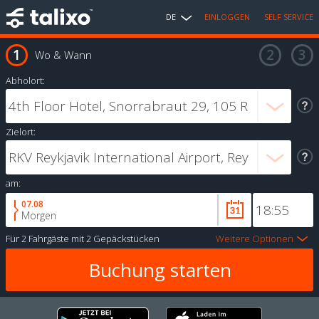
DE
EINLOGGEN
SELF SERVICE
Wo & Wann
Abholort:
Zielort:
am:
07.08
Morgen
Für
2 Fahrgäste
mit
2 Gepäckstücken
Weitere Optionen