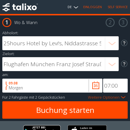
DE
EINLOGGEN
SELF SERVICE
Wo & Wann
Abholort:
Zielort:
am:
09.08
Morgen
Für
2 Fahrgäste
mit
2 Gepäckstücken
Weitere Optionen