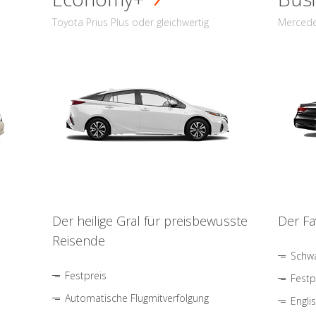
Toyota Prius Plus oder gleichwertig
Mercede
Der heilige Gral für preisbewusste
Der Fa
Reisende
Schwa
Festpreis
Festp
Automatische Flugmitverfolgung
Engli