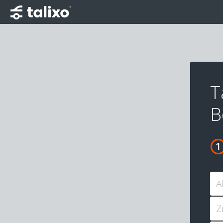
T
B
A
Z