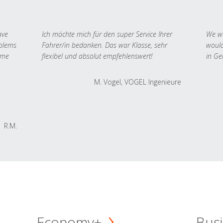
ave
Ich möchte mich für den super Service Ihrer
We we
oblems
Fahrer/in bedanken. Das war Klasse, sehr
would
 me
flexibel und absolut empfehlenswert!
in Ge
M. Vogel, VOGEL Ingenieure
R.M.
Economy+
Busi