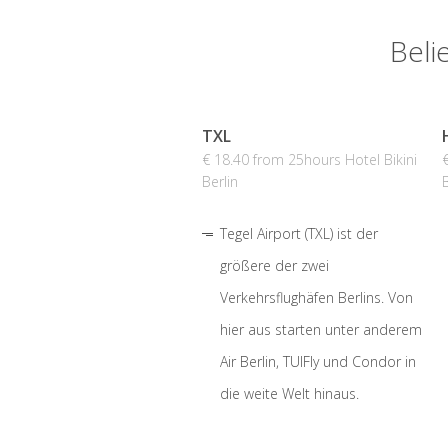
Beli
TXL
€ 18.40 from 25hours Hotel Bikini
Berlin
B
Tegel Airport (TXL) ist der
größere der zwei
Verkehrsflughäfen Berlins. Von
hier aus starten unter anderem
Air Berlin, TUIFly und Condor in
die weite Welt hinaus.