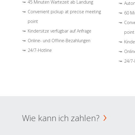
45 Minuten Wartezeit ab Landung
Autom
Convenient pickup at precise meeting
60 Mi
point
Conve
Kindersitze verfügbar auf Anfrage
point
Online- und Offline-Bezahlungen
Kinde
24/7-Hotline
Onlin
24/7-
Wie kann ich zahlen?