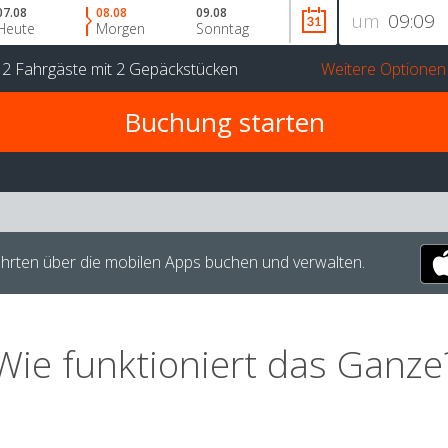
07.08
08.08
09.08
um
Heute
Morgen
Sonntag
r
2 Fahrgäste
mit
2 Gepäckstücken
Weitere Optionen
hrten über die mobilen Apps buchen und verwalten.
Wie funktioniert das Ganze