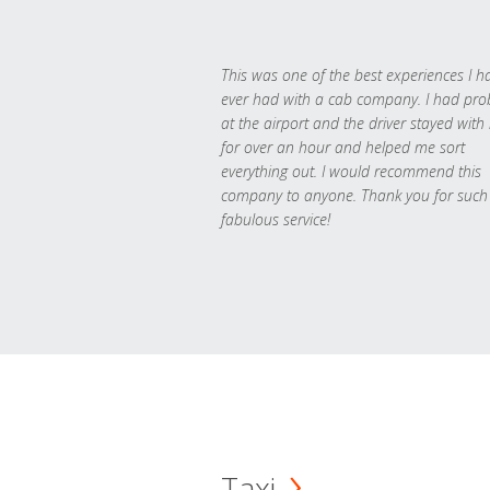
This was one of the best experiences I h
ever had with a cab company. I had pr
at the airport and the driver stayed with
for over an hour and helped me sort
everything out. I would recommend this
company to anyone. Thank you for such
fabulous service!
Taxi