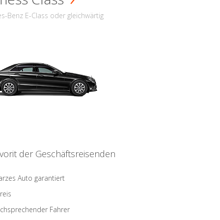
s-Benz E-Class oder gleichwärtig
vorit der Geschäftsreisenden
rzes Auto garantiert
reis
schsprechender Fahrer