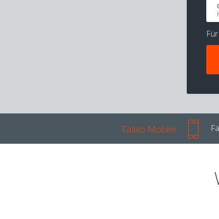
Fü
Talixo Mobile
Fa