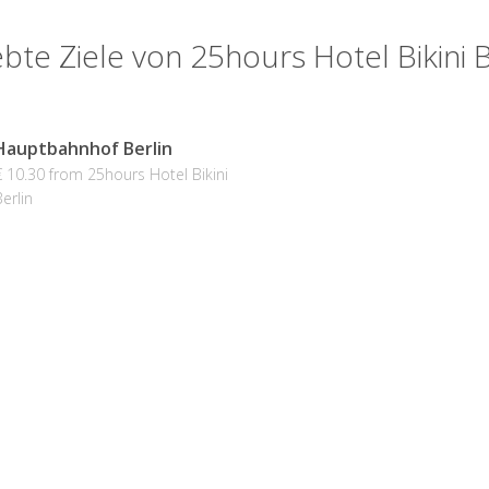
ebte Ziele von 25hours Hotel Bikini B
Hauptbahnhof Berlin
€ 10.30 from 25hours Hotel Bikini
erlin