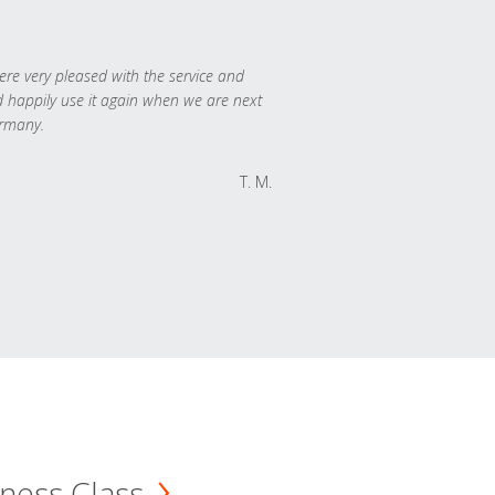
re very pleased with the service and
 happily use it again when we are next
rmany.
T. M.
ness Class