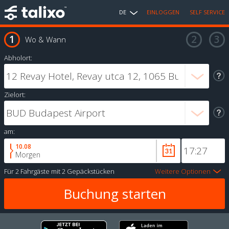
DE
EINLOGGEN
SELF SERVICE
Wo & Wann
Abholort:
Zielort:
am:
10.08
Morgen
Für
2 Fahrgäste
mit
2 Gepäckstücken
Weitere Optionen