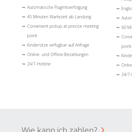
Automatische Flugmitverfolgung
Engli
45 Minuten Wartezeit ab Landung
Autom
Convenient pickup at precise meeting
60 Mi
point
Conve
Kindersitze verfügbar auf Anfrage
point
Online- und Offline-Bezahlungen
Kinde
24/7-Hotline
Onlin
24/7-
Wie kann ich zahlen?