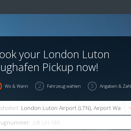
ook your London Luton
lughafen Pickup now!
Wo & Wann
Fahrzeug wählen
Angaben & Zah
bholort:
lugnummer: