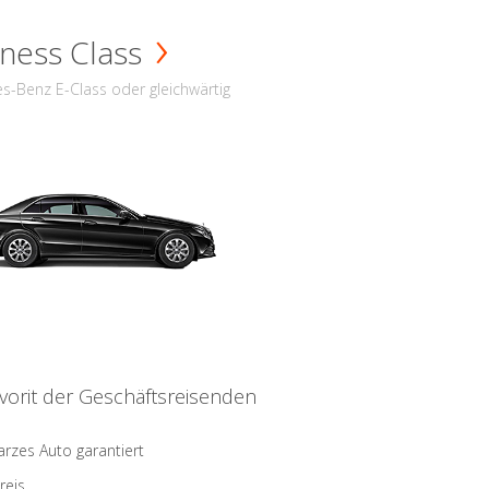
ness Class
s-Benz E-Class oder gleichwärtig
vorit der Geschäftsreisenden
rzes Auto garantiert
reis