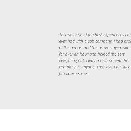
This was one of the best experiences I h
ever had with a cab company. I had pr
at the airport and the driver stayed with
for over an hour and helped me sort
everything out. I would recommend this
company to anyone. Thank you for such
fabulous service!