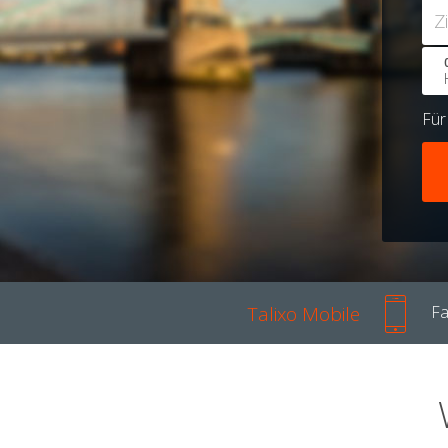
Z
Fü
Talixo Mobile
Fa