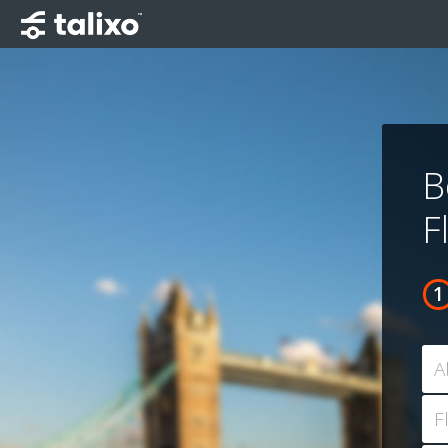
B
F
A
F