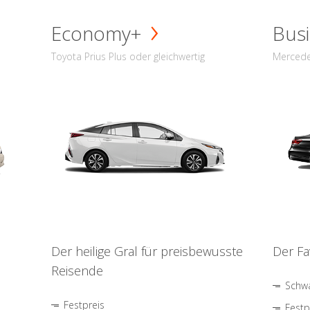
Economy+
Busi
Toyota Prius Plus oder gleichwertig
Mercede
Der heilige Gral für preisbewusste
Der Fa
Reisende
Schwa
Festpreis
Festp