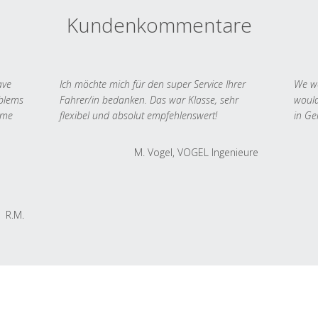
Kundenkommentare
ave
Ich möchte mich für den super Service Ihrer
We we
oblems
Fahrer/in bedanken. Das war Klasse, sehr
would
 me
flexibel und absolut empfehlenswert!
in Ge
M. Vogel, VOGEL Ingenieure
R.M.