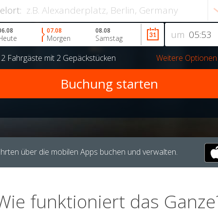
ielort:
06.08
07.08
08.08
um
Heute
Morgen
Samstag
r
2 Fahrgäste
mit
2 Gepäckstücken
Weitere Optionen
hrten über die mobilen Apps buchen und verwalten.
Wie funktioniert das Ganze