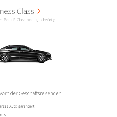
ness Class
s-Benz E-Class oder gleichwärtig
vorit der Geschäftsreisenden
rzes Auto garantiert
reis