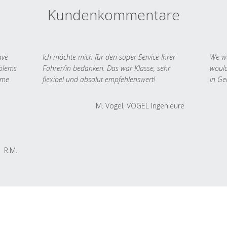
Kundenkommentare
ave
Ich möchte mich für den super Service Ihrer
We we
oblems
Fahrer/in bedanken. Das war Klasse, sehr
would
 me
flexibel und absolut empfehlenswert!
in Ge
M. Vogel, VOGEL Ingenieure
R.M.