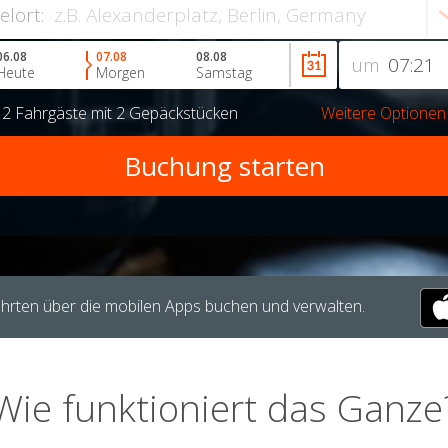
ielort:
06.08
07.08
08.08
um
Heute
Morgen
Samstag
r
2 Fahrgäste
mit
2 Gepäckstücken
Weitere Optionen
hrten über die mobilen Apps buchen und verwalten.
Wie funktioniert das Ganze