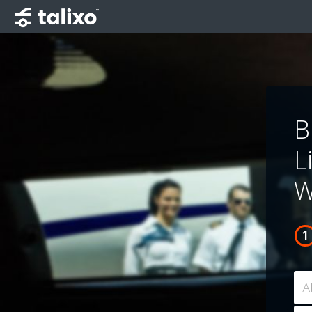
B
L
W
A