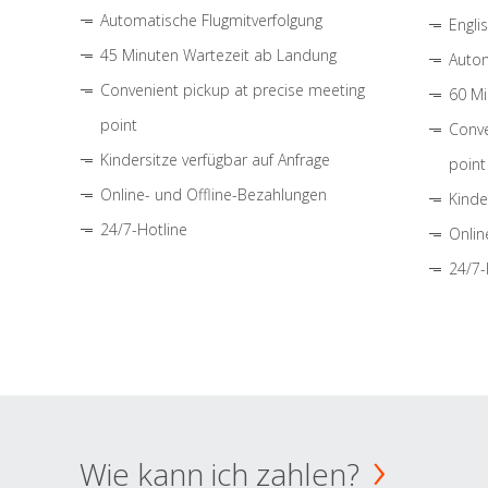
Automatische Flugmitverfolgung
Engli
45 Minuten Wartezeit ab Landung
Autom
Convenient pickup at precise meeting
60 Mi
point
Conve
Kindersitze verfügbar auf Anfrage
point
Online- und Offline-Bezahlungen
Kinde
24/7-Hotline
Onlin
24/7-
Wie kann ich zahlen?