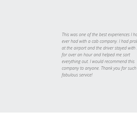
This was one of the best experiences I h
ever had with a cab company. I had pr
at the airport and the driver stayed with
for over an hour and helped me sort
everything out. I would recommend this
company to anyone. Thank you for such
fabulous service!