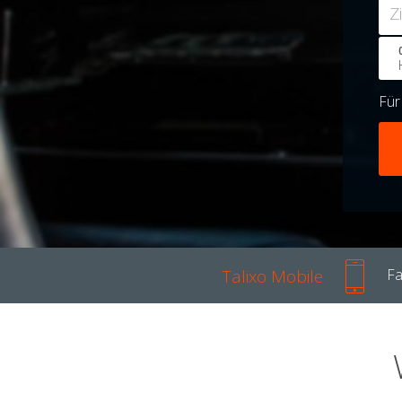
Z
Fü
Talixo Mobile
Fa