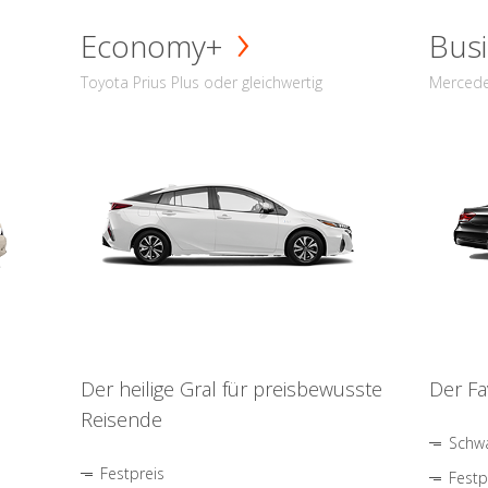
Economy+
Busi
Toyota Prius Plus oder gleichwertig
Mercede
Der heilige Gral für preisbewusste
Der Fa
Reisende
Schwa
Festpreis
Festp