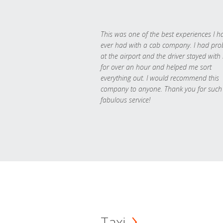
This was one of the best experiences I h
ever had with a cab company. I had pr
at the airport and the driver stayed with
for over an hour and helped me sort
everything out. I would recommend this
company to anyone. Thank you for such
fabulous service!
Taxi