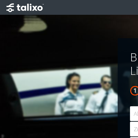
B
L
A
Z