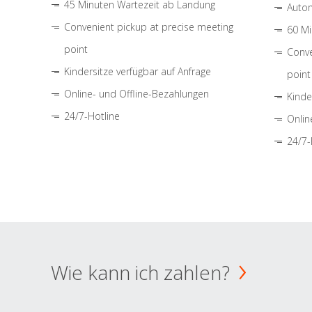
45 Minuten Wartezeit ab Landung
Autom
Convenient pickup at precise meeting
60 Mi
point
Conve
Kindersitze verfügbar auf Anfrage
point
Online- und Offline-Bezahlungen
Kinde
24/7-Hotline
Onlin
24/7-
Wie kann ich zahlen?