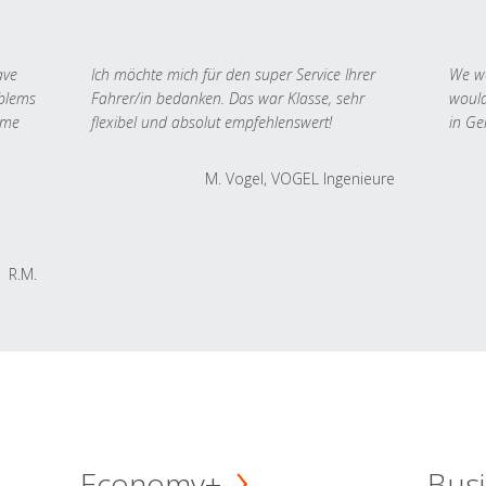
ave
Ich möchte mich für den super Service Ihrer
We we
oblems
Fahrer/in bedanken. Das war Klasse, sehr
would
 me
flexibel und absolut empfehlenswert!
in Ge
M. Vogel, VOGEL Ingenieure
R.M.
Economy+
Busi