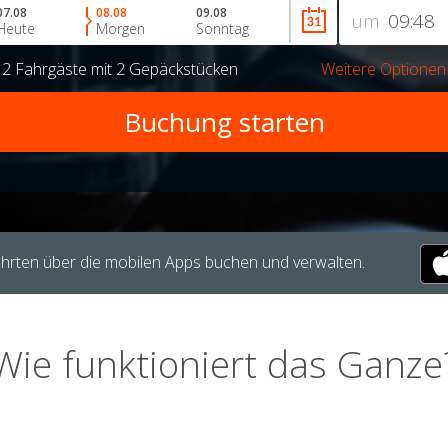
07.08
08.08
09.08
um
Heute
Morgen
Sonntag
r
2 Fahrgäste
mit
2 Gepäckstücken
Weitere Optionen
hrten über die mobilen Apps buchen und verwalten.
Wie funktioniert das Ganze