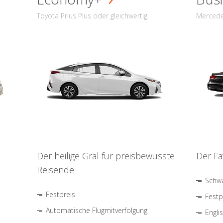
Toyota Prius Plus oder gleichwertig
Mercede
Der heilige Gral für preisbewusste
Der Fa
Reisende
Schwa
Festpreis
Festp
Automatische Flugmitverfolgung
Engli