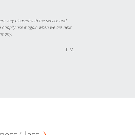
re very pleased with the service and
 happily use it again when we are next
rmany.
T. M.
ness Class