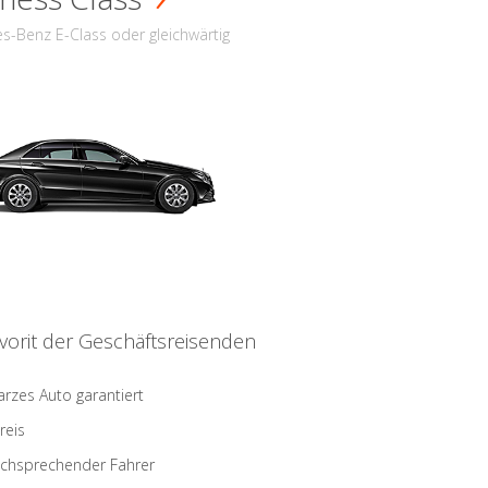
s-Benz E-Class oder gleichwärtig
vorit der Geschäftsreisenden
rzes Auto garantiert
reis
schsprechender Fahrer