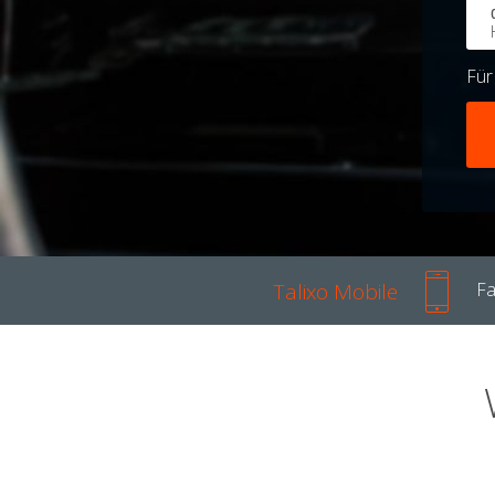
Fü
Talixo Mobile
Fa