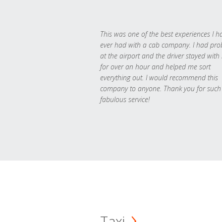
This was one of the best experiences I h
ever had with a cab company. I had pr
at the airport and the driver stayed with
for over an hour and helped me sort
everything out. I would recommend this
company to anyone. Thank you for such
fabulous service!
Taxi