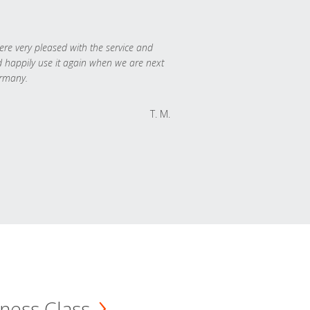
re very pleased with the service and
 happily use it again when we are next
rmany.
T. M.
ness Class