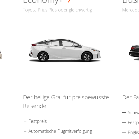
Toyota Prius Plus oder gleichwertig
Mercede
Der heilige Gral für preisbewusste
Der Fa
Reisende
Schwa
Festpreis
Festp
Automatische Flugmitverfolgung
Engli