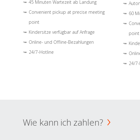
45 Minuten Wartezeit ab Landung
Autom
Convenient pickup at precise meeting
60 Mi
point
Conve
Kindersitze verfügbar auf Anfrage
point
Online- und Offline-Bezahlungen
Kinde
24/7-Hotline
Onlin
24/7-
Wie kann ich zahlen?