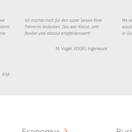
ave
Ich möchte mich für den super Service Ihrer
We we
oblems
Fahrer/in bedanken. Das war Klasse, sehr
would
 me
flexibel und absolut empfehlenswert!
in Ge
M. Vogel, VOGEL Ingenieure
R.M.
Economy+
Busi