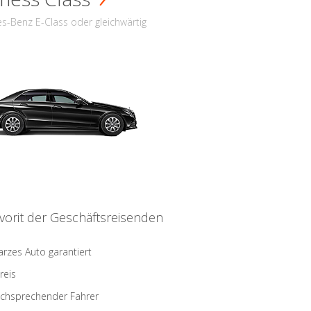
s-Benz E-Class oder gleichwärtig
vorit der Geschäftsreisenden
rzes Auto garantiert
reis
schsprechender Fahrer