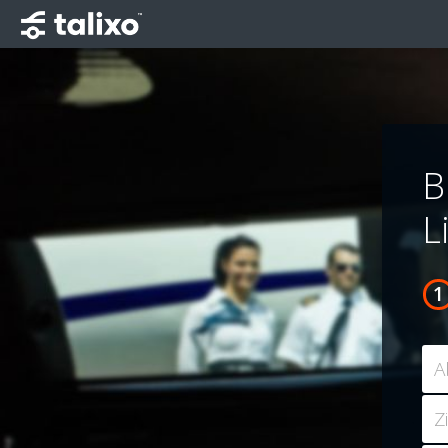
B
L
A
Z