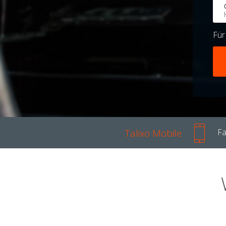
Fü
Talixo Mobile
Fa