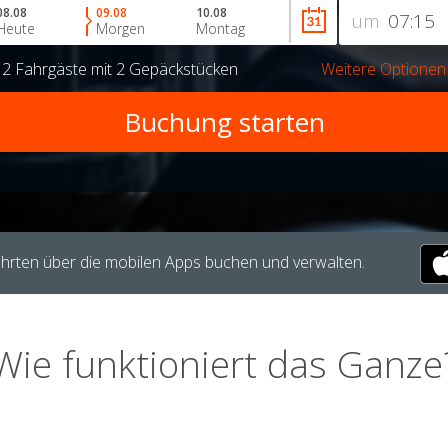
08.08
09.08
10.08
um
Heute
Morgen
Montag
r
2 Fahrgäste
mit
2 Gepäckstücken
Weitere Optionen
hrten über die mobilen Apps buchen und verwalten.
Wie funktioniert das Ganze