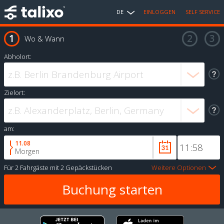
DE
EINLOGGEN
SELF SERVICE
Wo & Wann
Abholort:
Zielort:
am:
11.08
Morgen
Für
2 Fahrgäste
mit
2 Gepäckstücken
Weitere Optionen