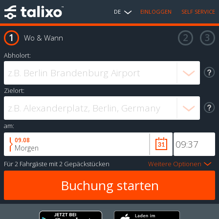
DE
EINLOGGEN
SELF SERVICE
Wo & Wann
Abholort:
Zielort:
am:
09.08
Morgen
Für
2 Fahrgäste
mit
2 Gepäckstücken
Weitere Optionen