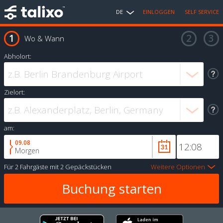
DE
EINLOGGEN
SELF SERVICE
Wo & Wann
Abholort:
Zielort:
am:
09.08
Morgen
Für
2 Fahrgäste
mit
2 Gepäckstücken
Weitere Optionen