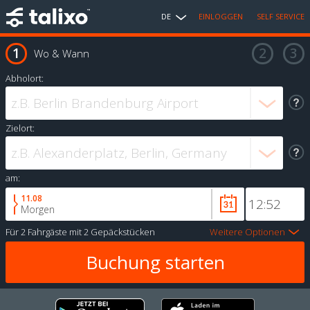
DE
EINLOGGEN
SELF SERVICE
Wo & Wann
Abholort:
Zielort:
am:
11.08
Morgen
Für
2 Fahrgäste
mit
2 Gepäckstücken
Weitere Optionen