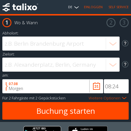
DE
EINLOGGEN
SELF SERVICE
Wo & Wann
Abholort:
Zielort:
am:
07.08
Morgen
Für
2 Fahrgäste
mit
2 Gepäckstücken
Weitere Optionen