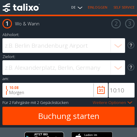
DE
EINLOGGEN
SELF SERVICE
Wo & Wann
Abholort:
Zielort:
am:
10.08
Morgen
Für
2 Fahrgäste
mit
2 Gepäckstücken
Weitere Optionen