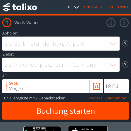
DE
EINLOGGEN
SELF SERVICE
Wo & Wann
Abholort:
Zielort:
am:
09.08
Morgen
Für
2 Fahrgäste
mit
2 Gepäckstücken
Weitere Optionen