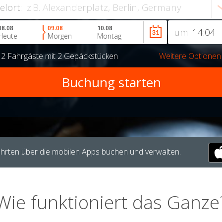
ielort:
08.08
09.08
10.08
um
Heute
Morgen
Montag
r
2 Fahrgäste
mit
2 Gepäckstücken
Weitere Optionen
hrten über die mobilen Apps buchen und verwalten.
Wie funktioniert das Ganze