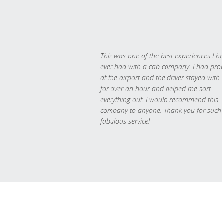
This was one of the best experiences I h
ever had with a cab company. I had pr
at the airport and the driver stayed with
for over an hour and helped me sort
everything out. I would recommend this
company to anyone. Thank you for such
fabulous service!