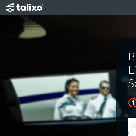
B
L
S
A