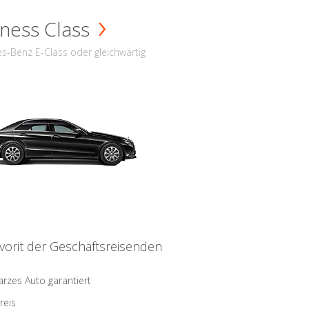
ness Class
s-Benz E-Class oder gleichwärtig
vorit der Geschäftsreisenden
rzes Auto garantiert
reis