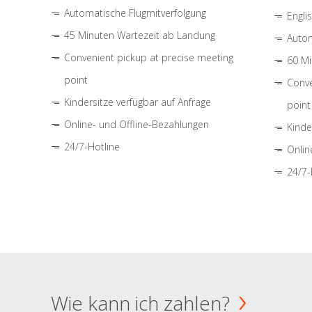
Automatische Flugmitverfolgung
Engli
45 Minuten Wartezeit ab Landung
Autom
Convenient pickup at precise meeting
60 Mi
point
Conve
Kindersitze verfügbar auf Anfrage
point
Online- und Offline-Bezahlungen
Kinde
24/7-Hotline
Onlin
24/7-
Wie kann ich zahlen?