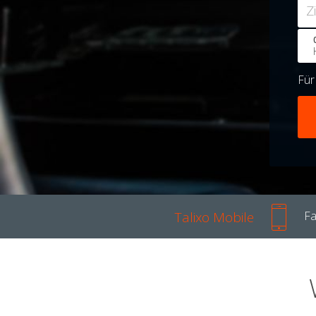
Z
Fü
Talixo Mobile
Fa