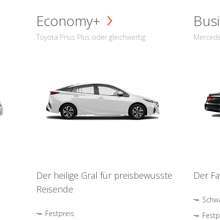
Economy+
Busi
Toyota Prius Plus oder gleichwertig
Mercede
Der heilige Gral für preisbewusste
Der Fa
Reisende
Schwa
Festpreis
Festp