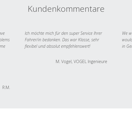
Kundenkommentare
ave
Ich möchte mich für den super Service Ihrer
We we
oblems
Fahrer/in bedanken. Das war Klasse, sehr
would
 me
flexibel und absolut empfehlenswert!
in Ge
M. Vogel, VOGEL Ingenieure
R.M.