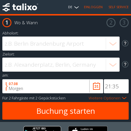
DE
EINLOGGEN
SELF SERVICE
Wo & Wann
Abholort:
Zielort:
am:
07.08
Morgen
Für
2 Fahrgäste
mit
2 Gepäckstücken
Weitere Optionen