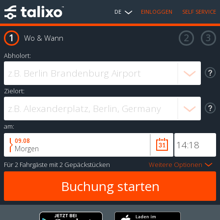
DE
EINLOGGEN
SELF SERVICE
Wo & Wann
Abholort:
Zielort:
am:
09.08
Morgen
Für
2 Fahrgäste
mit
2 Gepäckstücken
Weitere Optionen