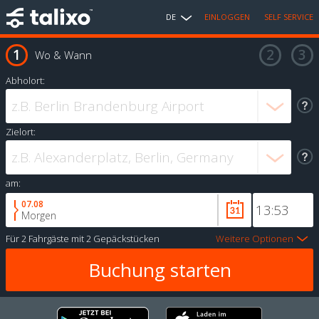
DE
EINLOGGEN
SELF SERVICE
Wo & Wann
Abholort:
Zielort:
am:
07.08
Morgen
Für
2 Fahrgäste
mit
2 Gepäckstücken
Weitere Optionen