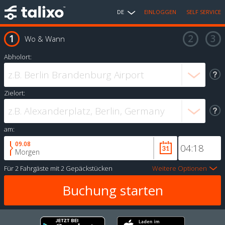
DE
EINLOGGEN
SELF SERVICE
Wo & Wann
Abholort:
Zielort:
am:
09.08
Morgen
Für
2 Fahrgäste
mit
2 Gepäckstücken
Weitere Optionen