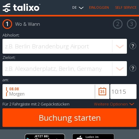
DE
EINLOGGEN
SELF SERVICE
Wo & Wann
Abholort:
Zielort:
am:
08.08
Morgen
Für
2 Fahrgäste
mit
2 Gepäckstücken
Weitere Optionen