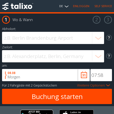
DE
EINLOGGEN
SELF SERVICE
Wo & Wann
Abholort:
Zielort:
am:
08.08
Morgen
Für
2 Fahrgäste
mit
2 Gepäckstücken
Weitere Optionen