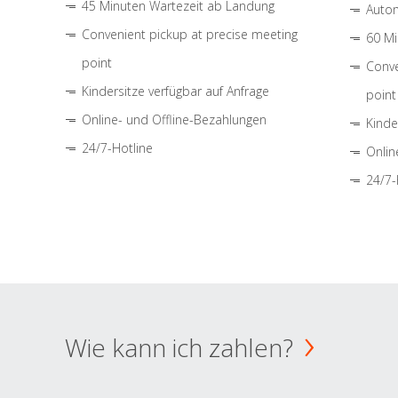
45 Minuten Wartezeit ab Landung
Autom
Convenient pickup at precise meeting
60 Mi
point
Conve
Kindersitze verfügbar auf Anfrage
point
Online- und Offline-Bezahlungen
Kinde
24/7-Hotline
Onlin
24/7-
Wie kann ich zahlen?