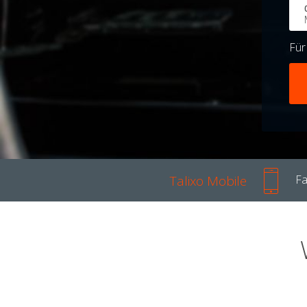
Fü
Talixo Mobile
Fa