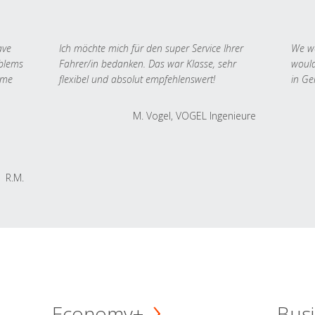
ave
Ich möchte mich für den super Service Ihrer
We we
oblems
Fahrer/in bedanken. Das war Klasse, sehr
would
 me
flexibel und absolut empfehlenswert!
in Ge
M. Vogel, VOGEL Ingenieure
R.M.
Economy+
Busi