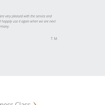
re very pleased with the service and
 happily use it again when we are next
rmany.
T. M.
ness Class