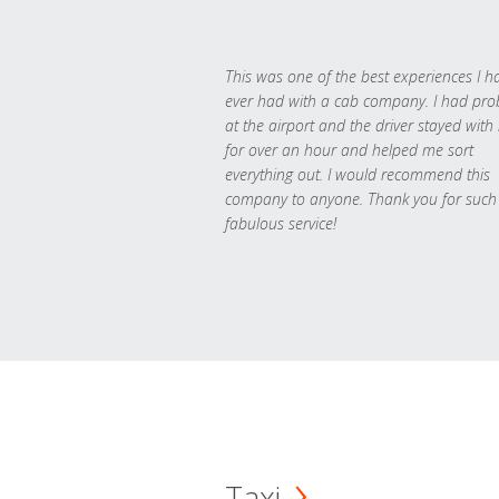
This was one of the best experiences I h
ever had with a cab company. I had pr
at the airport and the driver stayed with
for over an hour and helped me sort
everything out. I would recommend this
company to anyone. Thank you for such
fabulous service!
Taxi