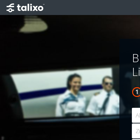
B
L
A
Z