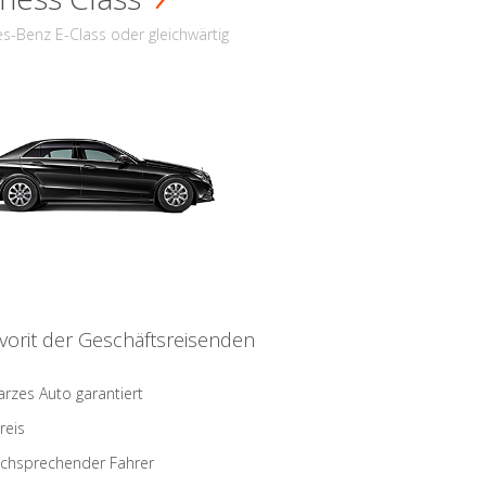
s-Benz E-Class oder gleichwärtig
vorit der Geschäftsreisenden
rzes Auto garantiert
reis
schsprechender Fahrer