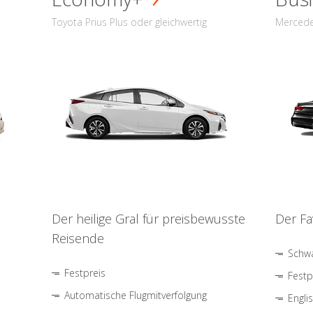
Toyota Prius Plus oder gleichwertig
Mercede
Der heilige Gral für preisbewusste
Der Fa
Reisende
Schwa
Festpreis
Festp
Automatische Flugmitverfolgung
Engli