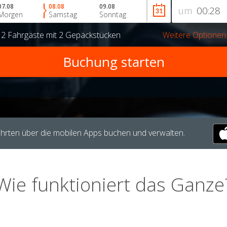
07.08
08.08
09.08
um
Morgen
Samstag
Sonntag
r
2 Fahrgäste
mit
2 Gepäckstücken
Weitere Optionen
hrten über die mobilen Apps buchen und verwalten.
Wie funktioniert das Ganze