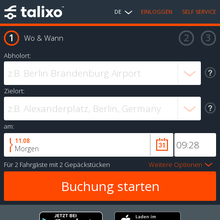
DE
EINLOGGEN
SELF SERVICE
Wo & Wann
Abholort:
Zielort:
am:
11.08
Morgen
Für
2 Fahrgäste
mit
2 Gepäckstücken
Weitere Optionen