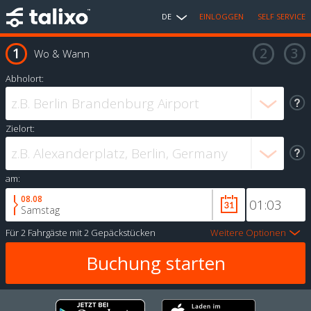
DE
EINLOGGEN
SELF SERVICE
Wo & Wann
Abholort:
Zielort:
am:
08.08
Samstag
Für
2 Fahrgäste
mit
2 Gepäckstücken
Weitere Optionen